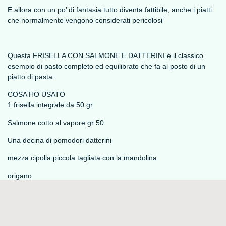
E allora con un po’ di fantasia tutto diventa fattibile, anche i piatti
che normalmente vengono considerati pericolosi
Questa FRISELLA CON SALMONE E DATTERINI è il classico
esempio di pasto completo ed equilibrato che fa al posto di un
piatto di pasta.
COSA HO USATO
1 frisella integrale da 50 gr
Salmone cotto al vapore gr 50
Una decina di pomodori datterini
mezza cipolla piccola tagliata con la mandolina
origano
1 cucchiaino di olio EVO
COME HO FATTO
Ho ammollato la frisella in acqua.