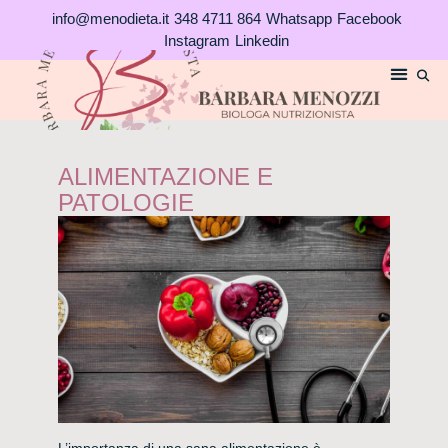
Vai
info@menodieta.it
348 4711 864
Whatsapp
Facebook
al
Instagram
Linkedin
contenuto
ALIMENTAZIONE E
PATOLOGIE
L’importanza di una sana alimentazione è