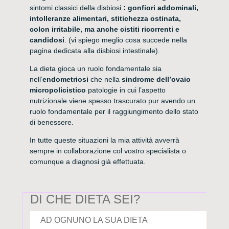
sintomi classici della disbiosi
: gonfiori addominali,
intolleranze alimentari, stitichezza ostinata,
colon irritabile, ma anche cistiti ricorrenti
e
candidosi
. (vi spiego meglio cosa succede nella
pagina dedicata alla disbiosi intestinale).
La dieta gioca un ruolo fondamentale sia
nell’
endometriosi
che nella
sindrome dell’ovaio
micropolicistico
patologie in cui l’aspetto
nutrizionale viene spesso trascurato pur avendo un
ruolo fondamentale per il raggiungimento dello stato
di benessere.
In tutte queste situazioni la mia attività avverrà
sempre in collaborazione col vostro specialista o
comunque a diagnosi già effettuata.
DI CHE DIETA SEI?
AD OGNUNO LA SUA DIETA