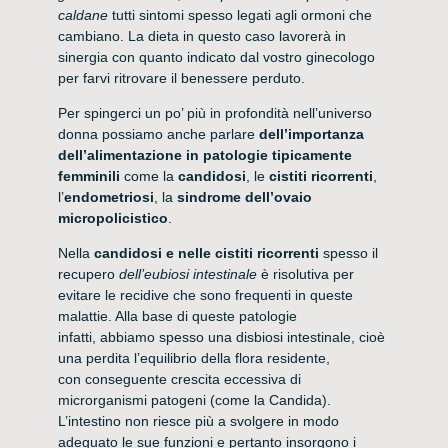
caldane
tutti sintomi spesso legati agli ormoni che
cambiano. La dieta in questo caso lavorerà in
sinergia con quanto indicato dal vostro ginecologo
per farvi ritrovare il benessere perduto.
Per spingerci un po’ più in profondità nell’universo
donna possiamo anche parlare
dell’importanza
dell’alimentazione in patologie tipicamente
femminili
come la
candidosi
, le
cistiti ricorrenti
,
l’
endometriosi
, la
sindrome dell’ovaio
micropolicistico
.
Nella
candidosi e nelle cistiti ricorrenti
spesso il
recupero
dell’eubiosi intestinale
è risolutiva per
evitare le recidive che sono frequenti in queste
malattie. Alla base di queste patologie
infatti, abbiamo spesso una disbiosi intestinale, cioè
una perdita l’equilibrio della flora residente,
con conseguente crescita eccessiva di
microrganismi patogeni (come la Candida).
L’intestino non riesce più a svolgere in modo
adeguato le sue funzioni e pertanto insorgono i