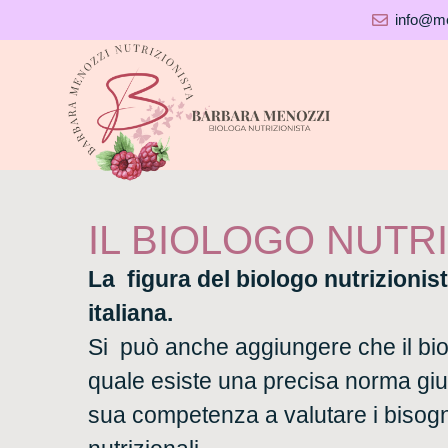
Vai
info@me
al
contenuto
IL BIOLOGO NUTR
La figura del biologo nutrizionis
italiana.
Si può anche aggiungere che il biol
quale esiste una precisa norma giur
sua competenza a valutare i bisogni 