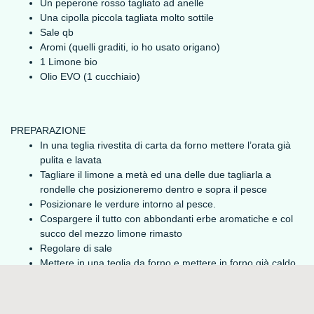
Un peperone rosso tagliato ad anelle
Una cipolla piccola tagliata molto sottile
Sale qb
Aromi (quelli graditi, io ho usato origano)
1 Limone bio
Olio EVO (1 cucchiaio)
PREPARAZIONE
In una teglia rivestita di carta da forno mettere l’orata già
pulita e lavata
Tagliare il limone a metà ed una delle due tagliarla a
rondelle che posizioneremo dentro e sopra il pesce
Posizionare le verdure intorno al pesce.
Cospargere il tutto con abbondanti erbe aromatiche e col
succo del mezzo limone rimasto
Regolare di sale
Mettere in una teglia da forno e mettere in forno già caldo
a 180° per 20 minuti