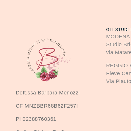
GLI STUDI 
MODENA
Studio Bri
via Matare
REGGIO 
Pieve Cen
Via Plauto
Dott.ssa Barbara Menozzi
CF MNZBBR68B62F257I
PI 02388760361