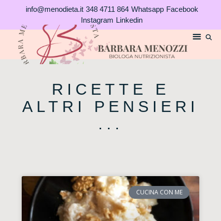
Vai
info@menodieta.it
348 4711 864
Whatsapp
Facebook
al
Instagram
Linkedin
contenuto
RICETTE E
ALTRI PENSIERI
...
CUCINA CON ME