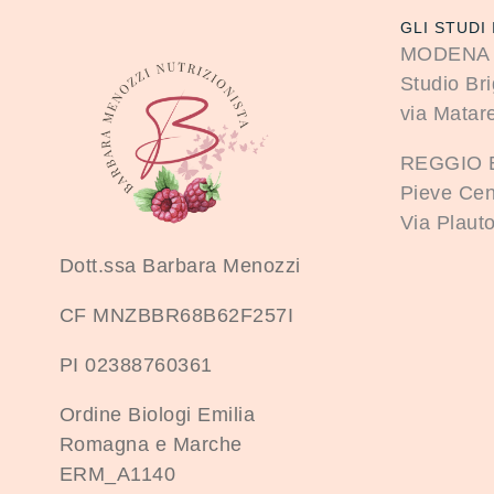
GLI STUDI 
MODENA
Studio Bri
via Matare
REGGIO 
Pieve Cen
Via Plauto
Dott.ssa Barbara Menozzi
CF MNZBBR68B62F257I
PI 02388760361
Ordine Biologi Emilia
Romagna e Marche
ERM_A1140