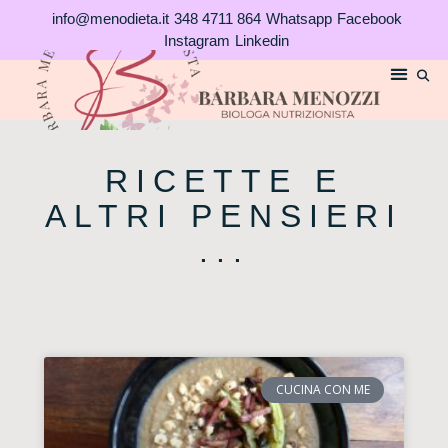
Vai
info@menodieta.it
348 4711 864
Whatsapp
Facebook
al
Instagram
Linkedin
contenuto
RICETTE E
ALTRI PENSIERI
...
CUCINA CON ME